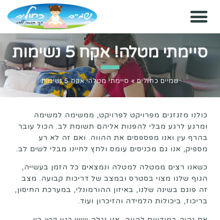
סיימתי מטלה! אקח 5 נשימות
שמיים כחולים
»
סיימתי מטלה! אקח 5 נשימות
כולנו מזגזגים מפרויקט לפרויקט, ממשימה למשימה
ומרגע לרגע מבלי להפנות אליהם תשומת לב. הכול עובר
בהרף עין ואנו מפספסים את ההווה. ואם זה לא רע
מספיק, אנו גם מכניסים עומס ולחץ לחיינו מבלי לשים לב.
כשאנו רצים ממטלה למטלה ונמצאים כל הזמן בעשייה,
הגוף שלנו מצוי בסטרס ובמצב של דריכות קבועה. מצב
זה פוגם בשינה שלנו, באיזון ההורמונלי, במערכת החיסון,
בריכוז, ביכולות הלמידה והזיכרון ועוד.
אם נהיה במודעות להווה, אנו נגלה שיש רגע קטן בין