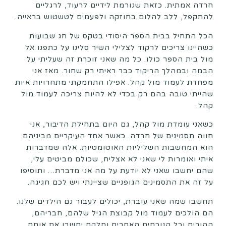
חרדה אמתית. כזאת שגורמת לידיים לרעוד, לרגליים
להתקפל, ללב להלום בחוזקה ולפעמים לטשטוש בראייה.
הכל התחיל בבית הספר היסודי בטקס של חג שבועות
כשהיינו צריכים לרקוד לצלילי השיר סלינו על כתפנו אל
מול בית הספר כולו. כל מה שאני זוכרת זה שעליתי על
הבמה ובמהלך הריקוד כבר ראיתי רק שחור. מאז אני
מפחדת לעמוד מול קהל. אפילו התחמקתי מתחרויות איות
שהייתי טובה בהם רק בכדי לא להיות צריכה לעמוד מול
קהל.
כשאני עומדת מול קהל, גם היום בתחילת הדיבור, אני
חווה תסמינים של חרדה. כאשר אחד העיקריים מביניהם
הוא המחשבות השליליות האוטומטיות. אלה שמדברות
איתי ואומרות לי שאני לא אצליח, שכולם מביטים עלי,
שהם יחשבו שאני לא יודעת על מה אני מדברת… ותוסיפו
על זה את התסמינים הגופניים שציינתי ויש לכם חגיגה.
תחשבו שמה שאני עוברת, יכולים לעבור גם הילדים שלנו.
הם הולכים לעמוד מול קבוצת הגיל שלהם, חבריהם,
ההורים וכל הנוכחים האחרים וחלקם יחשבו את אותם