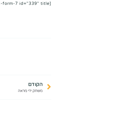
[contact-form-7 id="339" title="שורת צור קשר פרטיים"]
הקודם
משחק ידי מראה
פ