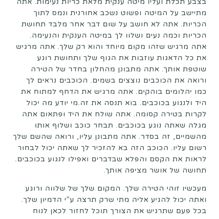
בצבע תכלת ועליו מיטה ענקית מלאת כריות נעימות. אתה
מתיישב על המיטה ופשוט נשכב אחורנית ונמס לתוך
הכריות. אתה לא חושב על שום דבר אחר מלבד תחושת
הכריות וכמה נעים ושלוו לך במיטה הענקית והנעימה.
אתה מרגיש שזהו מקום מיוחד והוא רק שלך. אתה מרגיש
את כל הדאגות עוזבות את הגוף שלך ותחושת רוגע
שוטפת אותך. אתה מתבונן מהחלון בחדר של הטירה
ורואה את הכוכבים נוצצים בשמים. הכוכבים נראים לך
כמו יהלומים בוהקים. אתה מרגיש את הדחף למתוח את
היד ולנגוע בכוכבים. בוא תנסה את זה.מי יודע מה יכול
לקרות בטירה קסומה. אתה שולח את היד ופתאום אתה
מגלה שאתה נוגע בכוכבים. תבחר כוכב ושלוף אותו
מהשמיים, זה בסדר. אתה מתבונן עליו, ורואה שהשם שלך
רשום עליו. הכוכב הזה בא להזכיר לך שאתה יכול לבחור
לראות את הקסם והפלא שבדברים ואפילו לנגוע בכוכבים.
תחושה של אושר מציפה אותך.
מעכשיו זוהי הטירה שלך. המקום שלך של שלווה ורוגע
ואתה יכול להגיע אליה מתי שרק תרצה ע"י הדמיון שלך.
בכל פעם שתרגיש את הצורך תוכל לחזור לכאן לנוח