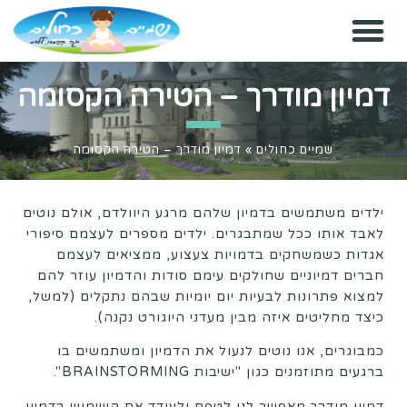
דמיון מודרך – הטירה הקסומה
שמיים כחולים
»
דמיון מודרך – הטירה הקסומה
ילדים משתמשים בדמיון שלהם מרגע היוולדם, אולם נוטים
לאבד אותו ככל שמתבגרים. ילדים מספרים לעצמם סיפורי
אגדות כשמשחקים בדמויות צעצוע, ממציאים לעצמם
חברים דמיוניים שחולקים עימם סודות והדמיון עוזר להם
למצוא פתרונות לבעיות יום יומיות שבהם נתקלים (למשל,
כיצד מחליטים איזה מבין מעדני היוגורט נקנה).
כמבוגרים, אנו נוטים לנעול את הדמיון ומשתמשים בו
ברגעים מתוזמנים כגון "ישיבות BRAINSTORMING".
דמיון מודרך מאפשר לנו לטפח ולעודד את השימוש בדמיון