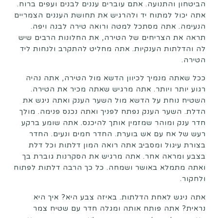
הביטחון והתנועה. אתם עוברים עננים לבנים ועפים ברוח.
אתה יכול למתוח יד ולהרגיש את תחושת העננים הצמריים
הנעימה. אתה מסתכל למטה ורואה טירה לבנה ויפה.
תראה את הצריחים של הטירה, את החלונות הרבים שיש
לה והדלתות הענקיות. אתה מחליט להתקרב ולנחות ליד
הטירה.
ככל שאתה מנמיך לכיוון הדשא מול הטירה, אתה נהיה
רגוע יותר ויותר. אתה מרגיש שאתה מכיר את הטירה.
השטיח נוחת על הדשא מול השער הענק ואתה ניגש את
הדלת. השער הענק נפתח לפניך ואתה נכנס פנימה. מולך
חדר ענק ומוהר שמזמין אותך להיכנס. אתה שומע ברקע
רעש של אח עם אש בוערת. החדר חמים ונעים. החדר
בצורת עיגול ומסביב אתה רואה המון דלתות וכל דלת
בצבע ומראה אחר. אתה מרגיש את הסקרנות גוברת בך
ואתה מתמלא באושר ושמחה. כל כך הרבה דלתות לפתוח
ולחקור.
אתה ניגש לאחת הדלתות. באיזה צבע היא? איך היא
נראית? אתה פותח אותה ומגלה חדר עם שטיח צמר