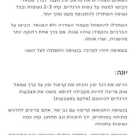
כשאתם מצמידים את מרפק ימין מעבר לברך שמאל.
הביטו למטה על כפות הרגליים. קחו 2-3 נשימות ובכל
נשיפה השתדלו להתכופף מעט נמוך יותר.
השתדלו להתפתל מעמוד השדרה ולא הצוואר. הביטו על
הברכיים והקפידו שיהיו שוות. אם ברך אחת רחוקה יותר
מהשנייה, ישרו אותה.
בשאיפה חזרו למרכז. בנשיפה התפתלו לצד השני.
יונה
:
הרימו את רגל ימין והניחו את קרסול ימין על ברך שמאל.
שוק צריכה להיות מקבילה לכיסא. משכו את אצבעות
הרגליים לכיוונכם (פלקס באצבעות).
בנשיפה התכופפו קדימה עם גב ישר. אתם צריכים להרגיש
מתיחה במותניים, ירך חיצונית וגב תחתון. קחו כמה
נשימות בתנוחה.