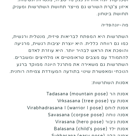
איזון צ'קרת השורש גם מייצר תחושת השתרשות ומעניק
תחושת ביטחון.
מה-יוגהפדיה
השתרשות היא המפתח לבריאות פיזית, מנטלית ורגשית,
כמו גם רווחה כללית. היא יוצרת יציבות רגשית, מרגיעה
והופכת את הראש לבהיר יותר. היא עוזרת לאדם
להתמודד עם מצבים טראומטיים או מלחיצים ומשברים.
השתרשות גם משאירה את מתרגל היוגה ממוקד ברגע
הנוכחי ומאפשרת שינוי בתודעה המעודדת צמיחה רוחנית.
אסנות השתרשות:
אסנת הר Tadasana (mountain pose)
אסנת עץ Vrksasana (tree pose)
אסנת לוחם Virabhadrasana I (warrior I pose)
אסנה נוחה Savasana (corpse pose)
אסנת גיבור Virasana (hero pose)
אסנת ילד Balasana (child's pose)
אסנה קלה Sukhasana (easy pose)