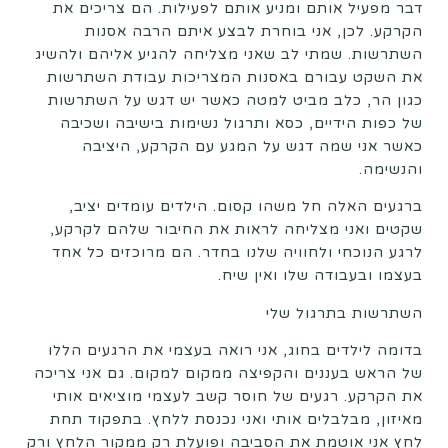
דבר מפעיל אותם ומניע אותם לפעילות. הם צריכים את
הקרקע. לכן, אני בוחרת לבצע איתם הרבה אסנות
השתרשות. שמתי לב שאני מצליחה להגיע אליהם ולהשיג
את השקט עבורם באסנות המצריכות עבודת השתרשות
כגון הר, כלב מביט למטה כאשר יש דגש על השתרשות
של כפות הידיים, כסא ותרגול נשימות בישיבה ושכיבה
כאשר אני שמה דגש על המגע עם הקרקע, היציבה
והנשימה.
ברגעים האלה חל משהו קסום. הילדים עומדים יציב,
שקטים ואני מצליחה לראות את החיבור שלהם לקרקע,
לרגע הנוכחי ולחוויה שלנו בחדר. הם מרוכזים כל אחד
בעצמו ובעבודה שלו ואין שיח.
השתרשות בתרגול שלי
בדומה לילדים בחוג, אני רואה בעצמי את הרגעים הללו
של הראש בעננים והקפיצה ממקום למקום. גם אני צריכה
את הקרקע. רגעים של חוסר קשב לעצמי מוציאים אותי
מאיזון, מבלבלים אותי ואני נכנסת ללחץ. בתפקוד תחת
לחץ אני אוטמת את הסביבה ופועלת רק ממקור הלחץ ורק