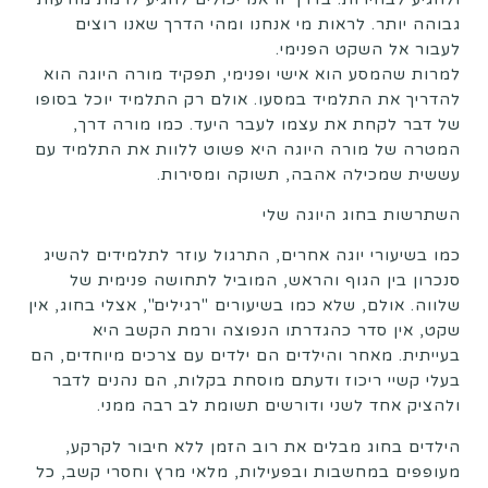
גבוהה יותר. לראות מי אנחנו ומהי הדרך שאנו רוצים
לעבור אל השקט הפנימי.
למרות שהמסע הוא אישי ופנימי, תפקיד מורה היוגה הוא
להדריך את התלמיד במסעו. אולם רק התלמיד יוכל בסופו
של דבר לקחת את עצמו לעבר היעד. כמו מורה דרך,
המטרה של מורה היוגה היא פשוט ללוות את התלמיד עם
עששית שמכילה אהבה, תשוקה ומסירות.
השתרשות בחוג היוגה שלי
כמו בשיעורי יוגה אחרים, התרגול עוזר לתלמידים להשיג
סנכרון בין הגוף והראש, המוביל לתחושה פנימית של
שלווה. אולם, שלא כמו בשיעורים "רגילים", אצלי בחוג, אין
שקט, אין סדר כהגדרתו הנפוצה ורמת הקשב היא
בעייתית. מאחר והילדים הם ילדים עם צרכים מיוחדים, הם
בעלי קשיי ריכוז ודעתם מוסחת בקלות, הם נהנים לדבר
ולהציק אחד לשני ודורשים תשומת לב רבה ממני.
הילדים בחוג מבלים את רוב הזמן ללא חיבור לקרקע,
מעופפים במחשבות ובפעילות, מלאי מרץ וחסרי קשב, כל