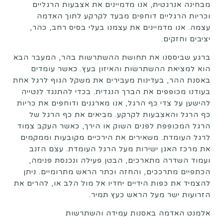
מבחינה אנרגטית, אנו מדמיינים את אצבעות הרגליים
וכריות הרגליים דוחפים מבעד לקרקע לתוך האדמה
עצמה. אנו מדמיינים את עצמנו בעלי בסיס רחב, כהר,
יציבים וחזקים.
ברגע שביססנו את תחושת ההשתרשות בהר, המעבר הבא
הוא למציאת ההשתרשות והאיזון בעץ. כאשר עומדים
באסנת ההר, בעדינות מעבירים את משקל הגוף לרגל אחת
בעודנו מכופפים את הברך הנגדית. בכדי להתנגד לנטייה
להישען על צדי כף הרגל, אנו מארגנים ודוחפים את כריות
כף הרגל והאצבעות לקרקע. מביאים את כף הרגל של
הרגל המכופפת לפנים השוק או הירך, כאשר העקב צמוד
לרגל העומדת. משאירים את הירכיים מקובעות וממקמים
את מרכז האגן ישירות מעל הרגל העומדת. עצם הזנב
ועמוד השדרה מתארכים, הבטן פעילה ונכנסת פנימה,
הכתפיים מתרככים, והחזה וכתר הראש מתרומיים. ניתן
להצמיד את כפות הידיים יחדיו אל מול הלב או, להרים את
הזרועות ישר מעל הראש כעץ תמיר.
אלמנט האדמה באסנות עמידה והשתרשות