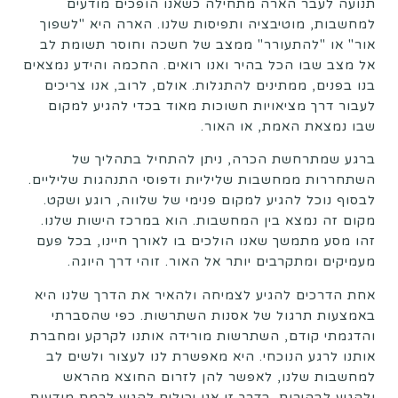
תנועה לעבר הארה מתחילה כשאנו הופכים מודעים
למחשבות, מוטיבציה ותפיסות שלנו. הארה היא "לשפוך
אור" או "להתעורר" ממצב של חשכה וחוסר תשומת לב
אל מצב שבו הכל בהיר ואנו רואים. החכמה והידע נמצאים
בנו בפנים, ממתינים להתגלות. אולם, לרוב, אנו צריכים
לעבור דרך מציאויות חשוכות מאוד בכדי להגיע למקום
שבו נמצאת האמת, או האור.
ברגע שמתרחשת הכרה, ניתן להתחיל בתהליך של
השתחררות ממחשבות שליליות ודפוסי התנהגות שליליים.
לבסוף נוכל להגיע למקום פנימי של שלווה, רוגע ושקט.
מקום זה נמצא בין המחשבות. הוא במרכז הישות שלנו.
זהו מסע מתמשך שאנו הולכים בו לאורך חיינו, בכל פעם
מעמיקים ומתקרבים יותר אל האור. זוהי דרך היוגה.
אחת הדרכים להגיע לצמיחה ולהאיר את הדרך שלנו היא
באמצעות תרגול של אסנות השתרשות. כפי שהסברתי
והדגמתי קודם, השתרשות מורידה אותנו לקרקע ומחברת
אותנו לרגע הנוכחי. היא מאפשרת לנו לעצור ולשים לב
למחשבות שלנו, לאפשר להן לזרום החוצא מהראש
ולהגיע לבהירות. בדרך זו אנו יכולים להגיע לרמת מודעות