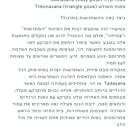
אסנת משולש Trikonasana (triangle pose)
כיצד באה ההשתרשות בתרגול?
בשיעורי יוגה שומעים רבות את המינוח "השתרשות"
ו"צמיחה"; אולם מה הכוונה? לרוב אנו נתקלים בתופעות
אלה בטבע: כאשר ציפור דוחפת את הקרקע לפני
התרוממות לתעופה; הר, שבסיסו עמוק בשכבות האדמה,
מתרומם ונוגע בשמיים; זרע, המשריש שורשים עד שצומח
לעץ תמיר.
מנקודת מבט פיזית, השתרשות יוצרת בסיס איתן לכל
אסנה. האסנה הקלאסית לתרגול השתרשות היא
Tadasana או הר. מתחילים בעמידה זקופה כאשר
הרגליים ברוחב המותניים. אנחנו נבנים מהקרקע מעלה,
מבססים את האחיזה שלנו בקרקע עם כפות הרגליים
ודוחפים מטה, ליבת הגוף פעילה ואנו מאריכים את עמוד
השדרה. השכמות משוחררות, בית החזה וכתר הראש
מתרוממים. כפות הידיים צמודות אחת לשנייה אל מול
הלב.